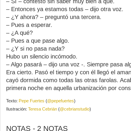
– Sí – contestó sin saber muy bien a qué.
– Entonces ya estamos todas – dijo otra voz.
– ¿Y ahora? – preguntó una tercera.
– Pues a esperar.
– ¿A qué?
– Pues a que pase algo.
– ¿Y si no pasa nada?
Hubo un silencio incómodo.
– Algo pasará – dijo una voz -. Siempre pasa al
Era cierto. Pasó el tiempo y con él llegó el amane
cayó dormida como todas las otras farolas. Ac
primera noche en aquella urbanización por const
Texto:
Pepe Fuertes
(
@pepefuertes
)
Ilustración:
Teresa Cebrián
(
@cebrianstudio
)
NOTAS - 2 NOTAS