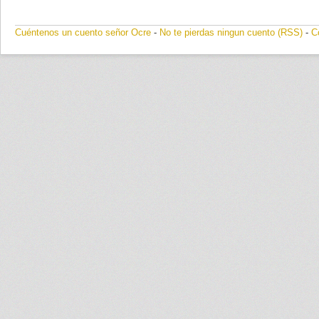
Cuéntenos un cuento señor Ocre
-
No te pierdas ningun cuento (RSS)
-
C