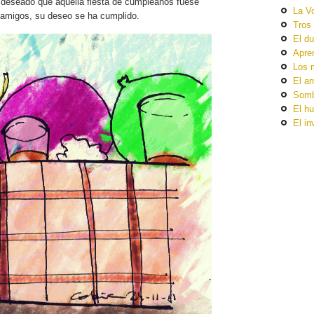
a deseado que aquella fiesta de cumpleaños fuese
La V
s amigos, su deseo se ha cumplido.
Tros
El du
Apre
Los 
El ar
Somb
El hu
El in