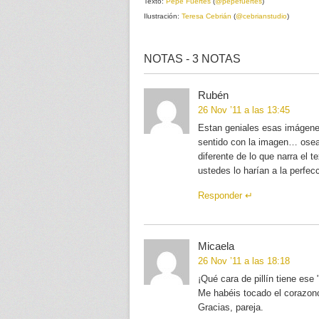
Texto:
Pepe Fuertes
(
@pepefuertes
)
Ilustración:
Teresa Cebrián
(
@cebrianstudio
)
NOTAS - 3 NOTAS
Rubén
26 Nov ’11 a las 13:45
Estan geniales esas imágenes
sentido con la imagen… osea
diferente de lo que narra el 
ustedes lo harían a la perfec
Responder
Micaela
26 Nov ’11 a las 18:18
¡Qué cara de pillín tiene ese 
Me habéis tocado el corazonc
Gracias, pareja.