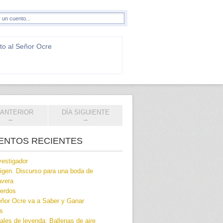
to al Señor Ocre
 ANTERIOR
DÍA SIGUIENTE
←
→
ENTOS RECIENTES
vestigador
rigen. Discurso para una boda de
avera
erdos
eñor Ocre va a Saber y Ganar
s
les de leyenda: Ballenas de aire