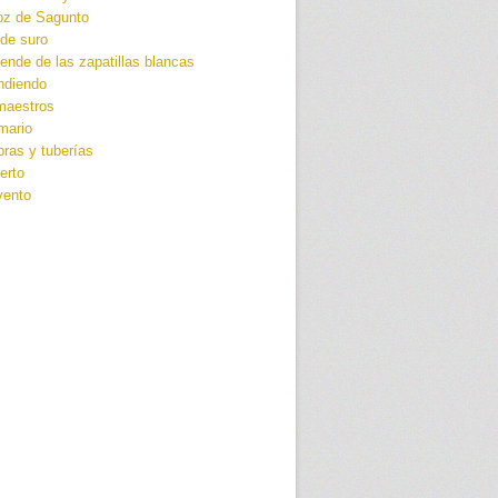
oz de Sagunto
 de suro
ende de las zapatillas blancas
ndiendo
maestros
mario
ras y tuberías
erto
vento