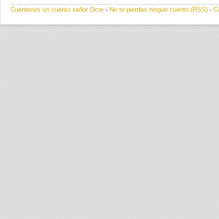
Cuéntenos un cuento señor Ocre
-
No te pierdas ningun cuento (RSS)
-
C