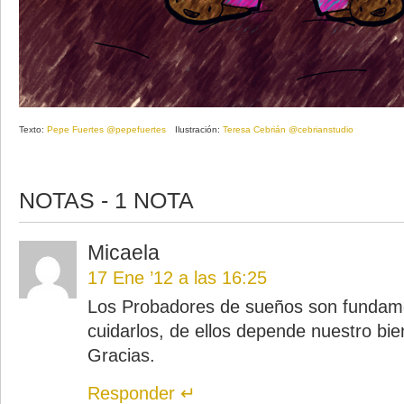
Texto:
Pepe Fuertes
@pepefuertes
Ilustración:
Teresa Cebrián
@cebrianstudio
NOTAS - 1 NOTA
Micaela
17 Ene ’12 a las 16:25
Los Probadores de sueños son fundame
cuidarlos, de ellos depende nuestro bie
Gracias.
Responder